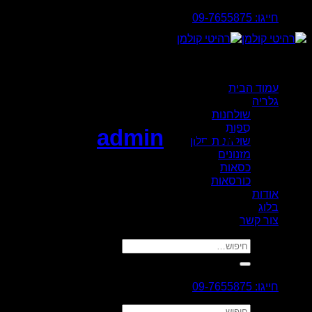
Skip
חייגו: 09-7655875
to
content
עמוד הבית
גלריה
שולחנות
ספות
מחבר ארכיון:
admin
שולחנות סלון
מזנונים
כסאות
כורסאות
אודות
בלוג
צור קשר
חיפוש
עבור:
חייגו: 09-7655875
חיפוש