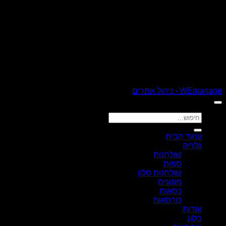
כל הזכויות שמורות 2026 ©
רהיטי קולמן
| נבנה ומנוהל על ידי
WEmanage - ניהול אתרים
חיפוש
עבור:
עמוד הבית
גלריה
שולחנות
ספות
שולחנות סלון
מזנונים
כסאות
כורסאות
אודות
בלוג