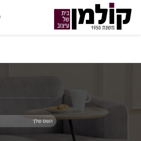
Ski
t
ע
conten