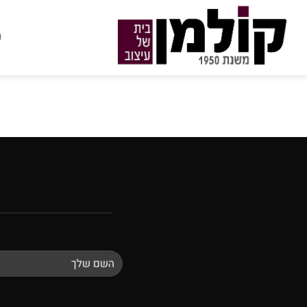
Ski
t
ע
conten