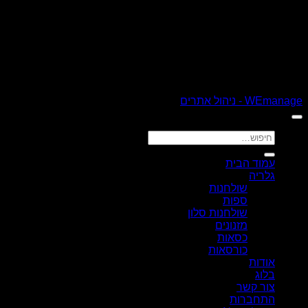
כל הזכויות שמורות 2026 ©
רהיטי קולמן
| נבנה ומנוהל על ידי
WEmanage - ניהול אתרים
חיפוש
עבור:
עמוד הבית
גלריה
שולחנות
ספות
שולחנות סלון
מזנונים
כסאות
כורסאות
אודות
בלוג
צור קשר
התחברות