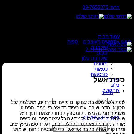
Skip
חייגו: 09-7655875
to
content
עמוד הבית
ראשי
»
רהיטים מעוצבים
»
ספות
גלריה
שולחנות
ספות
שולחנות סלון
מזנונים
כסאות
כורסאות
ספת אשל
אודות
בלוג
צור קשר
תיאור
חיפוש
ספת אשל מעוצבת עם קווים נקיים ומודרניים, מושלמת לכל
עבור:
סלון או חדר ישיבה. עם ריפוד בד איכותי ונעים, ספה זו
מעניקה תמיכה מצוינת ומספקת נוחות יוצאת דופן. היא
חייגו: 09-7655875
משתלבת בצורה מושלמת עם כל עיצוב פנים, ומוסיפה
אווירה מודרנית ואלגנטית לחלל הבית. רגלי הספה מעץ יציב
חיפוש
ומחזיקות אותה בגובה אידיאלי, כדי להבטיח נוחות ושימוש
עבור: