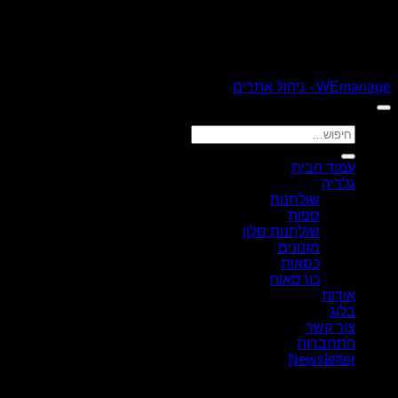
כל הזכויות שמורות 2026 ©
רהיטי קולמן
| נבנה ומנוהל על ידי
WEmanage - ניהול אתרים
חיפוש
עבור:
עמוד הבית
גלריה
שולחנות
ספות
שולחנות סלון
מזנונים
כסאות
כורסאות
אודות
בלוג
צור קשר
התחברות
Newsletter