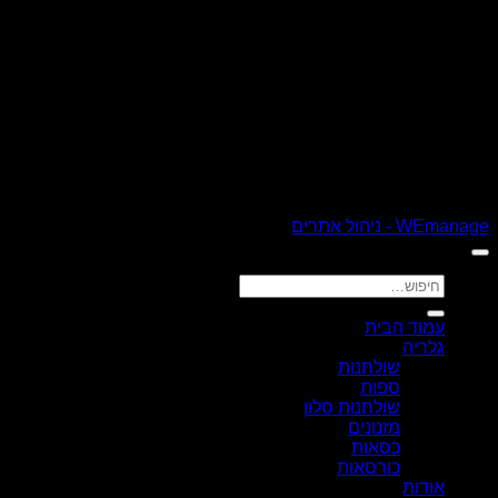
כל הזכויות שמורות 2026 ©
רהיטי קולמן
| נבנה ומנוהל על ידי
WEmanage - ניהול אתרים
חיפוש
עבור:
עמוד הבית
גלריה
שולחנות
ספות
שולחנות סלון
מזנונים
כסאות
כורסאות
אודות