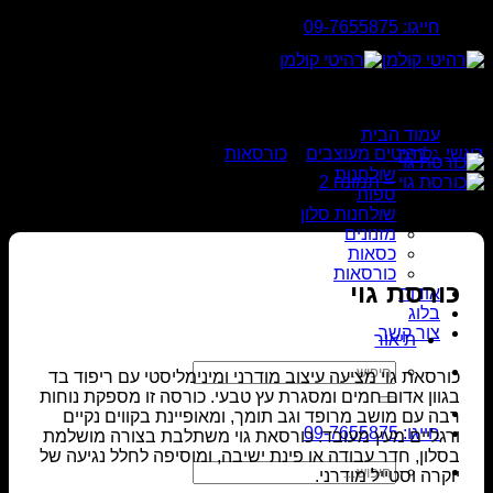
Skip
חייגו: 09-7655875
to
content
עמוד הבית
ראשי
»
רהיטים מעוצבים
»
כורסאות
גלריה
שולחנות
ספות
שולחנות סלון
מזנונים
כסאות
כורסאות
כורסת גוי
אודות
בלוג
צור קשר
תיאור
חיפוש
כורסאת גוי מציעה עיצוב מודרני ומינימליסטי עם ריפוד בד
עבור:
בגוון אדום חמים ומסגרת עץ טבעי. כורסה זו מספקת נוחות
רבה עם מושב מרופד וגב תומך, ומאופיינת בקווים נקיים
חייגו: 09-7655875
ורגליים מעץ מעובד. כורסאת גוי משתלבת בצורה מושלמת
בסלון, חדר עבודה או פינת ישיבה, ומוסיפה לחלל נגיעה של
חיפוש
יוקרה וסטייל מודרני.
עבור: