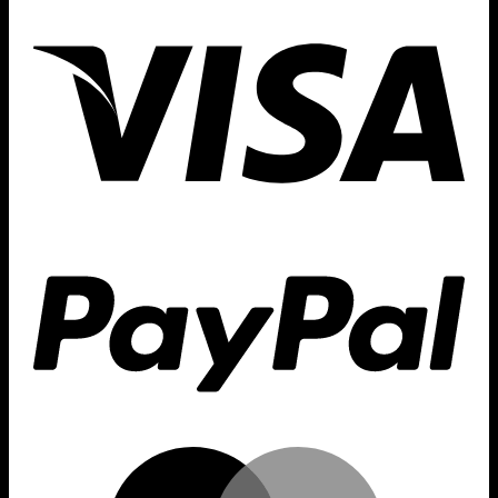
Visa
yPal
Card