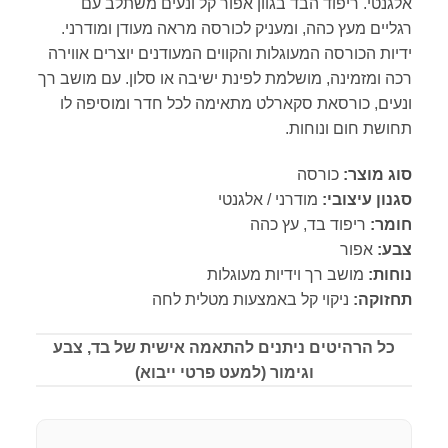
אלגנטי. ריפוד הבד בגוון אפור קל ונעים משתלב עם
רגליים מעץ כהה, ומעניק לכורסה מראה מעודן ומודרני.
ידיות הכורסה המעוגלות והקווים המעודנים יוצרים אווירה
רכה ומזמינה, מושלמת לפינת ישיבה או סלון. עם מושב רך
ונעים, כורסאת סקארלט מתאימה לכל חדר ומוסיפה לו
תחושת חום ונוחות.
סוג מוצר:
כורסה
סגנון עיצובי:
מודרני / אלגנטי
חומר:
ריפוד בד, עץ כהה
צבע:
אפור
נוחות:
מושב רך וידיות מעוגלות
תחזוקה:
ניקוי קל באמצעות מטלית לחה
כל הרהיטים ניתנים להתאמה אישית של בד, צבע
וגימור (למעט פרטי ייבוא)