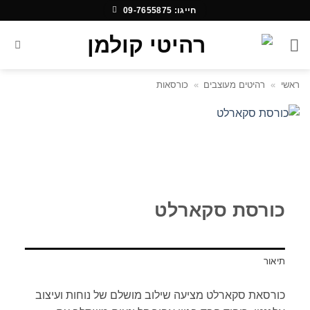
Ski
חייגו: 09-7655875
t
conten
ראשי
»
רהיטים מעוצבים
»
כורסאות
כורסת סקארלט
תיאור
כורסאת סקארלט מציעה שילוב מושלם של נוחות ועיצוב