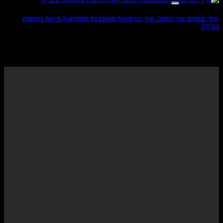
יותר מסתם עוד מושב: איך כורסאות מעוצבות משדרגות פינות נטושות
בבית?
מומחים יודעי דבר בעולם עיצוב הפנים כבר מסרו באמצעי
התקשורת המכובדים ביותר בתחום זה שהצבע [...]