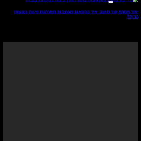
יותר מסתם עוד מושב: איך כורסאות מעוצבות משדרגות פינות נטושות
בבית?
מומחים יודעי דבר בעולם עיצוב הפנים כבר מסרו באמצעי
התקשורת המכובדים ביותר בתחום זה שהצבע [...]