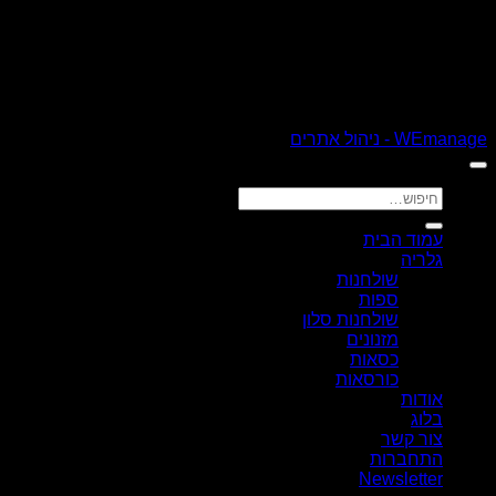
כל הזכויות שמורות 2026 ©
רהיטי קולמן
| נבנה ומנוהל על ידי
WEmanage - ניהול אתרים
חיפוש
עבור:
עמוד הבית
גלריה
שולחנות
ספות
שולחנות סלון
מזנונים
כסאות
כורסאות
אודות
בלוג
צור קשר
התחברות
Newsletter