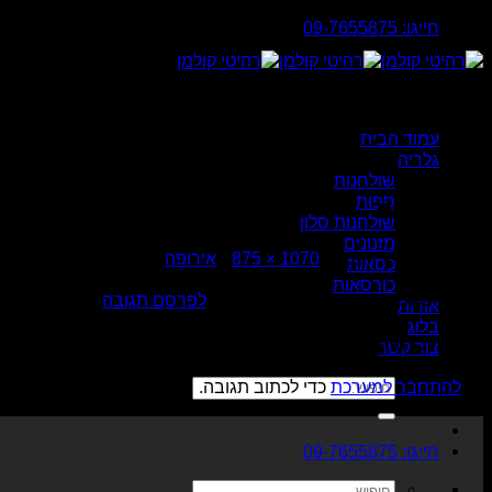
Skip
חייגו: 09-7655875
to
content
עמוד הבית
גלריה
שולחנות
ספות
europa2
שולחנות סלון
מזנונים
פורסם
יולי 21, 2017
ב
1070 × 875
ב
אירופה
כסאות
כורסאות
Trackbacks סגורים, אבל את/ה יכול/ה
לפרסם תגובה
.
אודות
בלוג
כתיבת תגובה
צור קשר
חיפוש
יש
להתחבר למערכת
כדי לכתוב תגובה.
עבור:
חייגו: 09-7655875
חיפוש