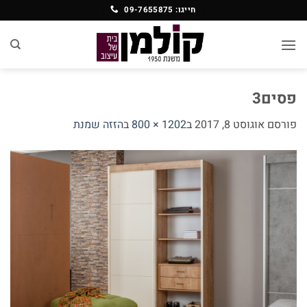
Ski
חייגו: 09-7655875
t
conten
פסים3
פורסם
אוגוסט 8, 2017
ב
1202 × 800
ב
הזזה שמנת