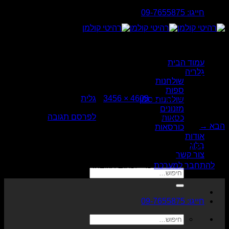
Skip
חייגו: 09-7655875
to
content
עמוד הבית
גלריה
גלית
שולחנות
ספות
פורסם
יולי 22, 2018
ב
4608 × 3456
ב
גלית
שולחנות סלון
מזנונים
Trackbacks סגורים, אבל את/ה יכול/ה
לפרסם תגובה
.
כסאות
הבא
→
כורסאות
אודות
כתיבת תגובה
בלוג
צור קשר
יש
להתחבר למערכת
כדי לכתוב תגובה.
חיפוש
עבור:
חייגו: 09-7655875
חיפוש
עבור: