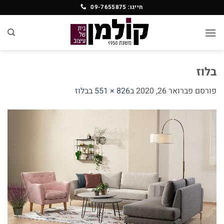
Ski
חייגו: 09-7655875
t
conten
בלוז
פורסם
פברואר 26, 2020
ב
826 × 551
ב
בלוז