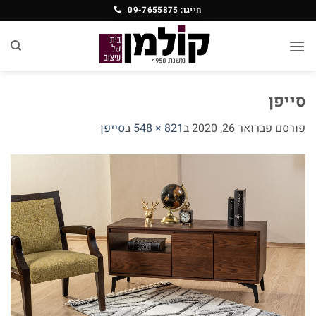
Ski
חייגו: 09-7655875
t
conten
סייפן
פורסם
פברואר 26, 2020
ב
821 × 548
ב
סייפן