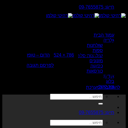
Skip
חייגו: 09-7655875
to
content
עמוד הבית
גלריה
הדום
שולחנות
ספות
פורסם
פברואר 26, 2020
ב
786 × 524
ב
הדום – טופז
שולחנות סלון
מזנונים
Trackbacks סגורים, אבל את/ה יכול/ה
לפרסם תגובה
.
כסאות
כורסאות
כתיבת תגובה
אודות
בלוג
צור קשר
יש
להתחבר למערכת
כדי לכתוב תגובה.
חיפוש
עבור:
חייגו: 09-7655875
חיפוש
עבור: