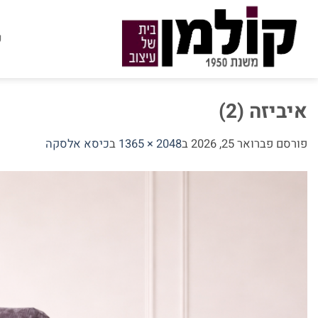
Ski
t
ע
conten
איביזה (2)
פורסם
פברואר 25, 2026
ב
2048 × 1365
ב
כיסא אלסקה