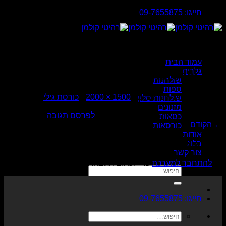
Skip
חייגו: 09-7655875
to
content
עמוד הבית
גלריה
גילי-Photoroom
שולחנות
ספות
פורסם
פברואר 25, 2026
ב
1500 × 2000
ב
כורסת גילי
שולחנות סלון
מזנונים
Trackbacks סגורים, אבל את/ה יכול/ה
לפרסם תגובה
.
כסאות
←
הקודם
כורסאות
אודות
כתיבת תגובה
בלוג
צור קשר
יש
להתחבר למערכת
כדי לכתוב תגובה.
חיפוש
עבור:
חייגו: 09-7655875
חיפוש
עבור: