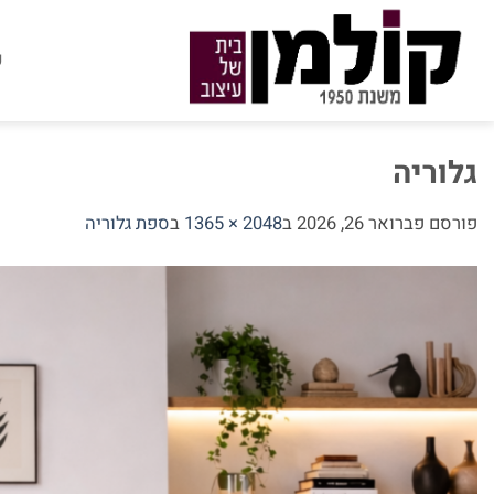
Ski
t
ע
conten
גלוריה
פורסם
פברואר 26, 2026
ב
2048 × 1365
ב
ספת גלוריה